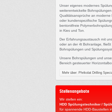
Unser eigenes modernes Spülung
weiterentwickelte Bohrspülungen
Qualitätsansprüche an moderne B
oder kundenspezifische Spülungs
bentonitfreie Polymerbohrspülu
in Kies und Ton.
Der Erfahrungsaustausch mit uns
oder an der 4t Bohranlage, flie
Bohrspülungen und Spülungssys
Unsere Bohrspülungen und unser S
Bereich gesteuerter Horizontalb
Mehr über: Phrikolat Drilling Spec
Stellenangebote
Wir stellen ein:
HDD Spülungstechniker / Spül
für spannende HDD-Baustellen i