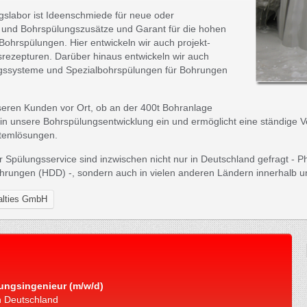
slabor ist Ideenschmiede für neue oder
 und Bohrspülungszusätze und Garant für die hohen
ohrspülungen. Hier entwickeln wir auch projekt-
rezepturen. Darüber hinaus entwickeln wir auch
ngssysteme und Spezialbohrspülungen für Bohrungen
eren Kunden vor Ort, ob an der 400t Bohranlage
ßt in unsere Bohrspülungsentwicklung ein und ermöglicht eine ständig
temlösungen.
pülungsservice sind inzwischen nicht nur in Deutschland gefragt - Phri
ohrungen (HDD) -, sondern auch in vielen anderen Ländern innerhalb 
ialties GmbH
ungsingenieur (m/w/d)
n Deutschland