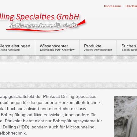
Impressum
Disclai
Dienstleistungen
Wissenscenter
Produkte
Suchen
rilling Abteilung
Downloads PDF KnowHow
Andere Anwendungen
Seiten dur
uptgeschäftsfeld der Phrikolat Drilling Specialties
spülungen für die gesteuerte Horizontalbohrtechnik.
lat hochspezialisiert und eine Reihe exklusiv
ohrspülungsadditive entwickelt, inbesondere für
e. Phrikolat bietet nicht nur Bohrspülungssysteme für
l Drilling (HDD), sondern auch für Microtunneling,
efbohrtechnik.