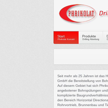
Start
Produkte
Phrikolat Kontakt
Drilling Abteilung
D
Seit mehr als 25 Jahren ist das Ha
GmbH die Bereitstellung von Bohr
Auf diesem Gebiet hat sich Phriko
angebotener Bohrspülungen und B
komplizierte Baugrundverhältniss
den Bereich Horizontal Directiona
Rohrvortrieb, Brunnenbau und Ti