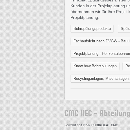
Phrikolat Spülungsspezialisten 
Kunden in der Projektplanung u
übernehmen wir für Ihre Projek
Projektplanung.
Bohrspülungsprodukte
Spülu
Fachaufsicht nach DVGW - Bauü
Projektplanung - Horizontalbohr
Know how Bohrspülungen
Re
Recyclinganlagen, Mischanlagen
CMC HEC - Abteilun
Bewährt seit 1956:
PHRIKOLAT CMC