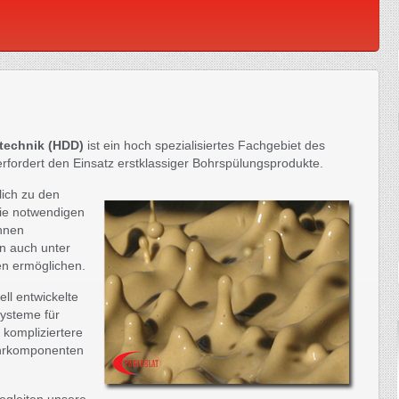
rtechnik (HDD)
ist ein hoch spezialisiertes Fachgebiet des
fordert den Einsatz erstklassiger Bohrspülungsprodukte.
lich zu den
ie notwendigen
Ihnen
n auch unter
en ermöglichen.
ll entwickelte
ysteme für
 kompliziertere
hrkomponenten