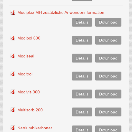
Modiplex MH zusätzliche Anwenderinformation
Details
Download
Modipol 600
Details
Download
Modiseal
Details
Download
Moditrol
Details
Download
Modivis 900
Details
Download
Multisorb 200
Details
Download
Natriumbikarbonat
Details
Download