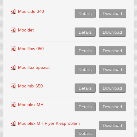
Modicide 340
Details
Download
Modidet
Details
Download
Modiflow 050
Details
Download
Modiflux Spezial
Details
Download
Modimix 650
Details
Download
Modiplex MH
Details
Download
Modiplex MH Flyer Kiesproblem
Download
Details