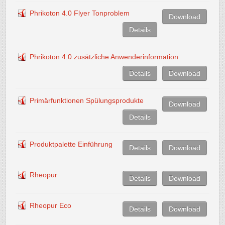
Phrikoton 4.0 Flyer Tonproblem
Download
Details
Phrikoton 4.0 zusätzliche Anwenderinformation
Details
Download
Primärfunktionen Spülungsprodukte
Download
Details
Produktpalette Einführung
Details
Download
Rheopur
Details
Download
Rheopur Eco
Details
Download