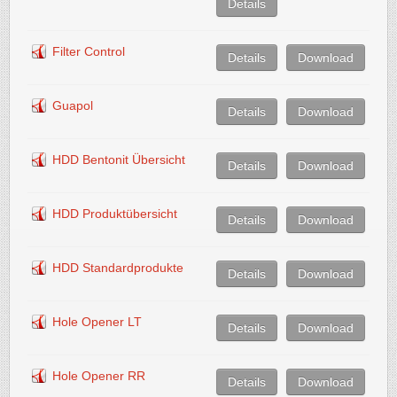
Details
Filter Control
Details
Download
Guapol
Details
Download
HDD Bentonit Übersicht
Details
Download
HDD Produktübersicht
Details
Download
HDD Standardprodukte
Details
Download
Hole Opener LT
Details
Download
Hole Opener RR
Details
Download