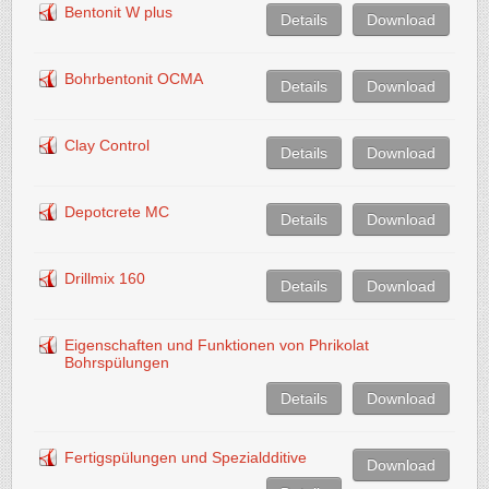
Bentonit W plus
Details
Download
Bohrbentonit OCMA
Details
Download
Clay Control
Details
Download
Depotcrete MC
Details
Download
Drillmix 160
Details
Download
Eigenschaften und Funktionen von Phrikolat
Bohrspülungen
Details
Download
Fertigspülungen und Spezialdditive
Download