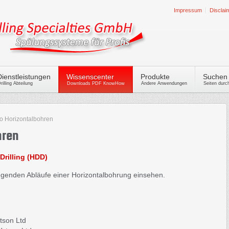
Impressum
Disclai
Dienstleistungen
Wissenscenter
Produkte
Suchen
rilling Abteilung
Downloads PDF KnowHow
Andere Anwendungen
Seiten dur
o Horizontalbohren
hren
 Drilling (HDD)
egenden Abläufe einer Horizontalbohrung einsehen.
tson Ltd