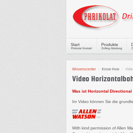
Start
Produkte
Phrikolat Kontakt
Drilling Abteilung
D
Wissenscenter
Know How
Vide
Video Horizontalbo
Was ist Horizontal Directional
Im Video können Sie die grundl
With kind permission of Allen Wa