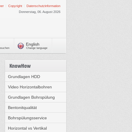
mer
Copyright
Datenschutzinformation
Donnerstag, 06. August 2026
English
chsuchen
Change language
KnowHow
Grundlagen HDD
Video Horizontalbohren
Grundlagen Bohrspülung
Bentonitqualität
Bohrspülungsservice
Horizontal vs Vertikal