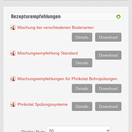
Rezepturempfehlungen
Mischung bei verschiedenen Bodenarten
Details
Download
Mischungsempfehlung Standard
Download
Details
Mischungsempfehlungen für Phrikolat Bohrspülungen
Details
Download
Phrikolat Spülungssysteme
Details
Download
Display Num