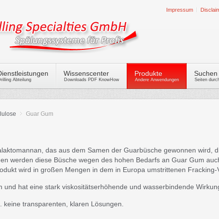
Impressum
Disclai
Dienstleistungen
Wissenscenter
Produkte
Suchen
rilling Abteilung
Downloads PDF KnowHow
Andere Anwendungen
Seiten dur
llulose
Guar Gum
alaktomannan, das aus dem Samen der Guarbüsche gewonnen wird, die
chen werden diese Büsche wegen des hohen Bedarfs an Guar Gum auch 
Produkt wird in großen Mengen in dem in Europa umstrittenen Fracking
ch und hat eine stark viskositätserhöhende und wasserbindende Wirkun
. keine transparenten, klaren Lösungen.