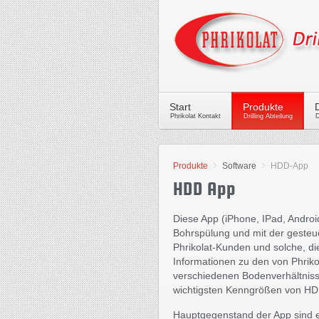
Start
Produkte
Phrikolat Kontakt
Drilling Abteilung
D
Produkte
Software
HDD-App
HDD App
Diese App (iPhone, IPad, Android
Bohrspülung und mit der gesteue
Phrikolat-Kunden und solche, di
Informationen zu den von Phrik
verschiedenen Bodenverhältnisse
wichtigsten Kenngrößen von HD
Hauptgegenstand der App sind ei