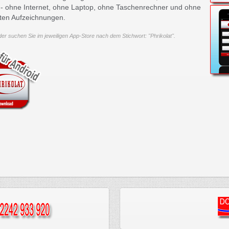
 - ohne Internet, ohne Laptop, ohne Taschenrechner und ohne
ten Aufzeichnungen.
der suchen Sie im jeweiligen App-Store nach dem Stichwort: "Phrikolat".