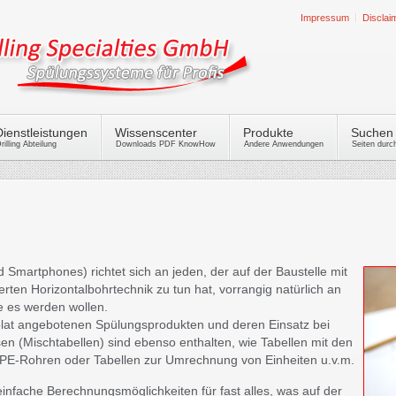
Impressum
Disclai
Dienstleistungen
Wissenscenter
Produkte
Suchen
rilling Abteilung
Downloads PDF KnowHow
Andere Anwendungen
Seiten dur
 Smartphones) richtet sich an jeden, der auf der Baustelle mit
rten Horizontalbohrtechnik zu tun hat, vorrangig natürlich an
e es werden wollen.
olat angebotenen Spülungsprodukten und deren Einsatz bei
n (Mischtabellen) sind ebenso enthalten, wie Tabellen mit den
PE-Rohren oder Tabellen zur Umrechnung von Einheiten u.v.m.
nfache Berechnungsmöglichkeiten für fast alles, was auf der