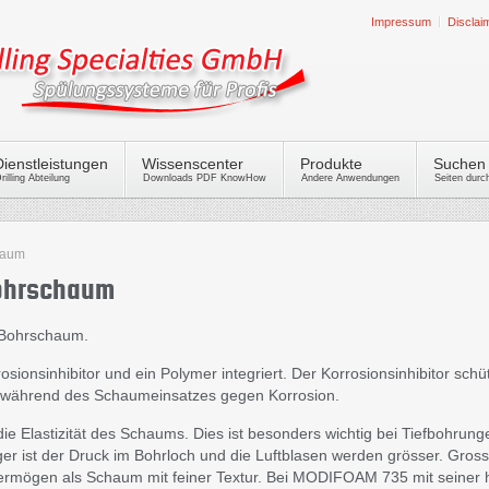
Impressum
Disclai
Dienstleistungen
Wissenscenter
Produkte
Suchen
rilling Abteilung
Downloads PDF KnowHow
Andere Anwendungen
Seiten dur
haum
ohrschaum
 Bohrschaum.
ionsinhibitor und ein Polymer integriert. Der Korrosionsinhibitor sch
 während des Schaumeinsatzes gegen Korrosion.
ie Elastizität des Schaums. Dies ist besonders wichtig bei Tiefbohrun
er ist der Druck im Bohrloch und die Luftblasen werden grösser. Gros
rmögen als Schaum mit feiner Textur. Bei MODIFOAM 735 mit seiner hoh