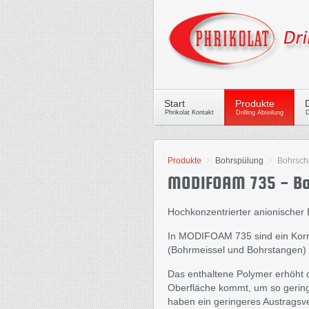
Start
Produkte
Phrikolat Kontakt
Drilling Abteilung
D
Produkte
Bohrspülung
Bohrsc
MODIFOAM 735 - B
Hochkonzentrierter anionischer
In MODIFOAM 735 sind ein Korros
(Bohrmeissel und Bohrstangen)
Das enthaltene Polymer erhöht d
Oberfläche kommt, um so gering
haben ein geringeres Austragsve