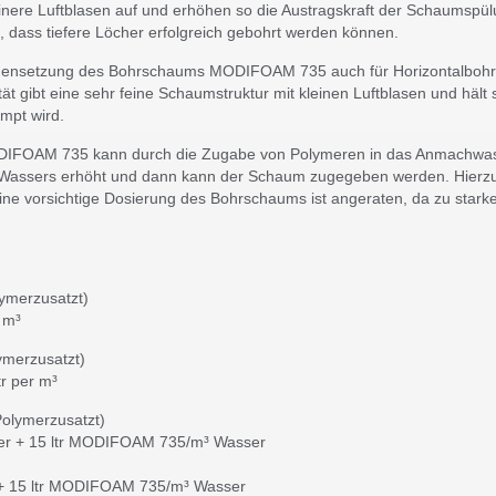
einere Luftblasen auf und erhöhen so die Austragskraft der Schaumspül
, dass tiefere Löcher erfolgreich gebohrt werden können.
mmensetzung des Bohrschaums MODIFOAM 735 auch für Horizontalbohr
tät gibt eine sehr feine Schaumstruktur mit kleinen Luftblasen und hält 
mpt wird.
IFOAM 735 kann durch die Zugabe von Polymeren in das Anmachwass
es Wassers erhöht und dann kann der Schaum zugegeben werden. Hie
e vorsichtige Dosierung des Bohrschaums ist angeraten, da zu sta
lymerzusatzt)
 m³
ymerzusatzt)
r per m³
Polymerzusatzt)
r + 15 ltr MODIFOAM 735/m³ Wasser
 + 15 ltr MODIFOAM 735/m³ Wasser