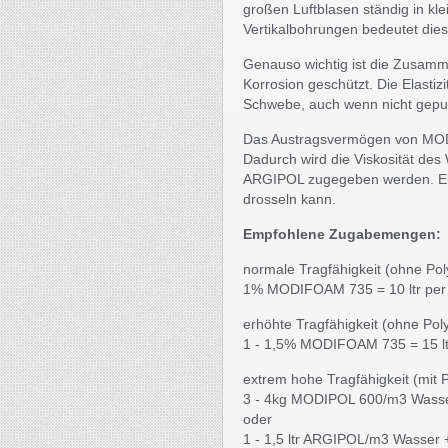
großen Luftblasen ständig in kl
Vertikalbohrungen bedeutet dies
Genauso wichtig ist die Zusa
Korrosion geschützt. Die Elastizi
Schwebe, auch wenn nicht gepu
Das Austragsvermögen von MOD
Dadurch wird die Viskosität d
ARGIPOL zugegeben werden. Ein
drosseln kann.
Empfohlene Zugabemengen:
normale Tragfähigkeit (ohne Po
1% MODIFOAM 735 = 10 ltr per
erhöhte Tragfähigkeit (ohne Pol
1 - 1,5% MODIFOAM 735 = 15 lt
extrem hohe Tragfähigkeit (mit 
3 - 4kg MODIPOL 600/m3 Wasse
oder
1 - 1,5 ltr ARGIPOL/m3 Wasser