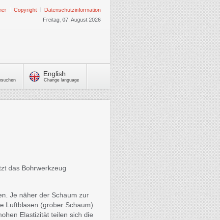
mer
Copyright
Datenschutzinformation
Freitag, 07. August 2026
English
chsuchen
Change language
ützt das Bohrwerkzeug
gen. Je näher der Schaum zur
se Luftblasen (grober Schaum)
en Elastizität teilen sich die