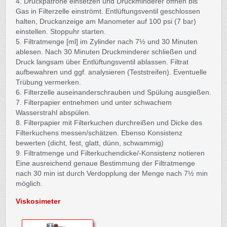
4. Druckpatrone einsetzen und Druckminderer öffnen bis
Gas in Filterzelle einströmt. Entlüftungsventil geschlossen
halten, Druckanzeige am Manometer auf 100 psi (7 bar)
einstellen. Stoppuhr starten.
5. Filtratmenge [ml] im Zylinder nach 7½ und 30 Minuten
ablesen. Nach 30 Minuten Druckminderer schließen und
Druck langsam über Entlüftungsventil ablassen. Filtrat
aufbewahren und ggf. analysieren (Teststreifen). Eventuelle
Trübung vermerken.
6. Filterzelle auseinanderschrauben und Spülung ausgießen.
7. Filterpapier entnehmen und unter schwachem
Wasserstrahl abspülen.
8. Filterpapier mit Filterkuchen durchreißen und Dicke des
Filterkuchens messen/schätzen. Ebenso Konsistenz
bewerten (dicht, fest, glatt, dünn, schwammig)
9. Filtratmenge und Filterkuchendicke/-Konsistenz notieren
Eine ausreichend genaue Bestimmung der Filtratmenge
nach 30 min ist durch Verdopplung der Menge nach 7½ min
möglich.
Viskosimeter